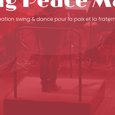
ng Peace M
éation swing & dance pour la paix et la fratern