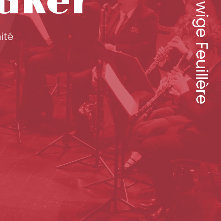
Théâtre Edwige Feuillère
aker
ité